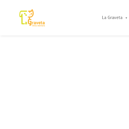
La Graveta
La
Graveta