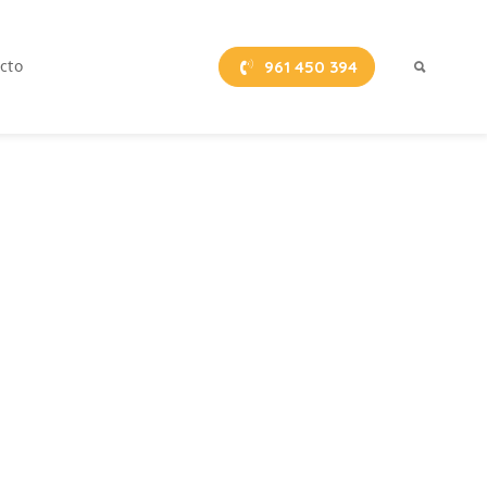
Primary
cto
961 450 394
Menu